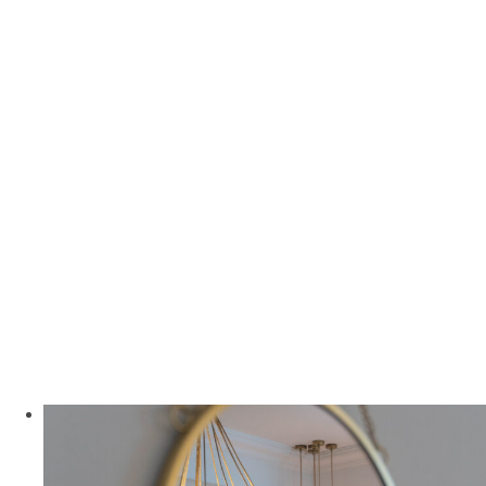
Suite
Océano
vistas infinitas al mar
jacuzzi exterior
RESERVAR AHORA